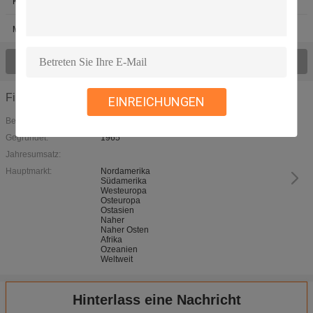
Kaffee-Maschinen-Magnetventil
Magnetventilspule
Magnetventil-Timer
Sehen Sie alles Produkte > an;
Firmendetails
EINREICHUNGEN
Betriebsart:
Gegründet:
1965
Jahresumsatz:
Hauptmarkt:
Nordamerika
Südamerika
Westeuropa
Osteuropa
Ostasien
Naher
Naher Osten
Afrika
Ozeanien
Weltweit
Hinterlass eine Nachricht