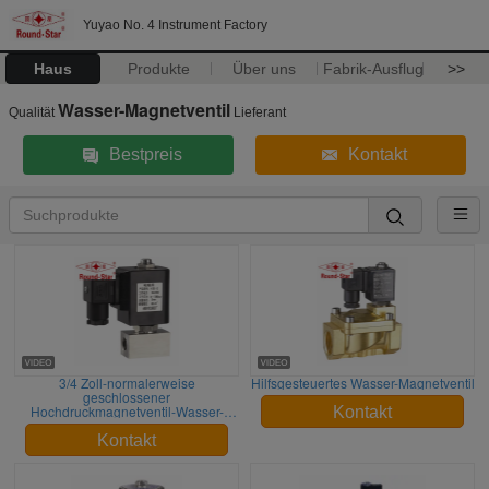
Yuyao No. 4 Instrument Factory
Haus
Produkte
Über uns
Fabrik-Ausflug
>>
Wasser-Magnetventil
Qualität
Lieferant
Bestpreis
Kontakt
3/4 Zoll-normalerweise
Hilfsgesteuertes Wasser-Magnetventil
geschlossener
Hochdruckmagnetventil-Wasser-
Kontakt
Edelstahl
Kontakt