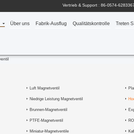
Vertrieb & Support :
86-0574-628336
Über uns
Fabrik-Ausflug
Qualitätskontrolle
Treten S
entil
Luft Magnetventil
Pla
Niedrige Leistung Magnetventil
Ho
Brunnen-Magnetventil
Exp
PTFE-Magnetventil
RO
Miniatur-Magnetventile
Kaf