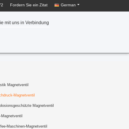
72
Fordern Sie ein Zitat
German
ie mit uns in Verbindung
stik Magnetventil
chdruck-Magnetventil
losionsgeschützte Magnetventil
-Magnetventil
fee-Maschinen-Magnetventil