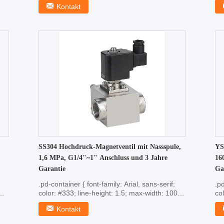
Kontakt
SS304 Hochdruck-Magnetventil mit Nassspule,
YS
1,6 MPa, G1/4"~1" Anschluss und 3 Jahre
16
Garantie
Ga
.pd-container { font-family: Arial, sans-serif;
.pd
color: #333; line-height: 1.5; max-width: 100%;
co
...
...
Kontakt