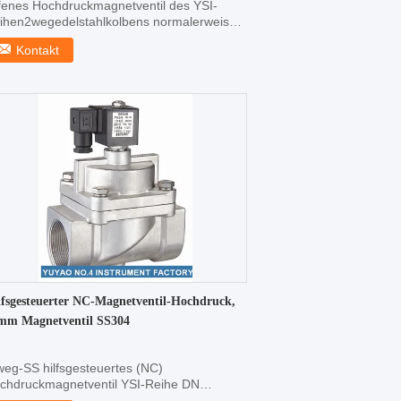
fenes Hochdruckmagnetventil des YSI-
ihen2wegedelstahlkolbens normalerweise
 15~50mm Normalerwe...
Kontakt
lfsgesteuerter NC-Magnetventil-Hochdruck,
mm Magnetventil SS304
weg-SS hilfsgesteuertes (NC)
chdruckmagnetventil YSI-Reihe DN
~50mm Hochdruckstrukturelle ...