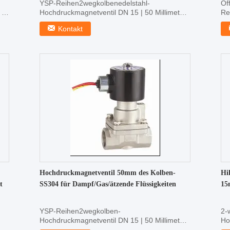
YSP-Reihen2wegkolbenedelstahl-
Of
 |
Hochdruckmagnetventil DN 15 | 50 Millimeter
Re
Hochdruckstrukturelle ...
DN
Kontakt
Hochdruckmagnetventil 50mm des Kolben-
Hi
t
SS304 für Dampf/Gas/ätzende Flüssigkeiten
15
YSP-Reihen2wegkolben-
2-
Hochdruckmagnetventil DN 15 | 50 Millimeter
Ho
Die technischen hauptsächlichparame...
15