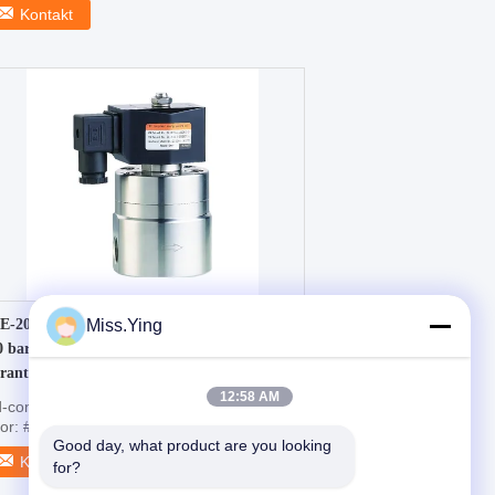
Kontakt
E-200 1 Zoll Hochdruck-Magnetventil mit
Miss.Ying
0 bar maximalem Druck und 3 Jahren
rantie
12:58 AM
-container { font-family: Arial, sans-serif;
lor: #333; line-height: 1.5; max-width: 100%;
Good day, what product are you looking 
Kontakt
for?