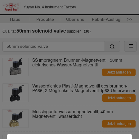
Yuyao No. 4 Instrument Factory
Haus
Produkte
Über uns
Fabrik-Ausflug
>>
50mm solenoid valve
Qualität
supplier.
(30)
SS imprägniern Brunnen-Magnetventil, 50mm
elektrisches Wasser-Magnetventil
Jetzt anfragen
Wasserdichtes PlastikMagnetventil des brunnen-
PA66, 2 Möglichkeits-Magnetventil Ip68 Unterwasser
Jetzt anfragen
Messingunterwassermagnetventil, 40mm
Magnetventil wasserdicht
Jetzt anfragen
Pilot betreiben Unterwassermagnetventil das 2 Zoll-