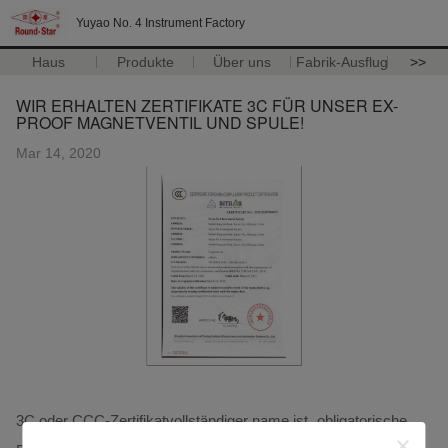
Yuyao No. 4 Instrument Factory
Haus
Produkte
Über uns
Fabrik-Ausflug
>>
WIR ERHALTEN ZERTIFIKATE 3C FÜR UNSER EX-
PROOF MAGNETVENTIL UND SPULE!
Mar 14, 2020
3C oder CCC-Zertifikatvollständiger name ist „obligatorische