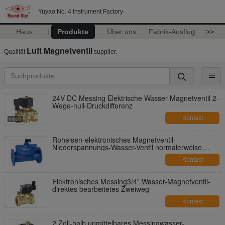
Yuyao No. 4 Instrument Factory
Haus
Produkte
Über uns
Fabrik-Ausflug
>>
Luft Magnetventil
Qualität
supplier.
24V DC Messing Elektrische Wasser Magnetventil 2-
Wege-null-Druckdifferenz
Kontakt
Roheisen-elektronisches Magnetventil-
Niederspannungs-Wasser-Ventil normalerweise
geschlossen
Kontakt
Elektronisches Messing3/4" Wasser-Magnetventil-
direktes bearbeitetes Zweiweg
Kontakt
2 Zoll-halb unmittelbares Messingwasser-