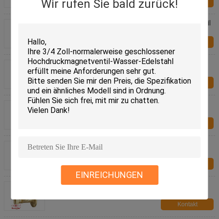
Wir rufen Sie bald zurück!
Kontakt
Schwacher alkalischer ätzender Plastikmagnetventil
UPVC Antiwechselstrom 220V 1/2 " | 2"
Kontakt
Zoll-Antikorrosions-Plastikwasser-Magnetventil des
Schwarz-1/2 hilfsgesteuert
Kontakt
Normalerweise geschlossenes 24VDC 3/4"
Plastikmagnetventile für Wasser-Antiätzmittel
Kontakt
Der Flansch-null Druckdifferenz-SS Reihe Dampf-
des Magnetventil-DN15~50mm RSPS
Kontakt
EINREICHUNGEN
Normalerweise offene Messingweise des
heißwasser-Magnetventil-12V 2 für Dampf-
Anwendung
Kontakt