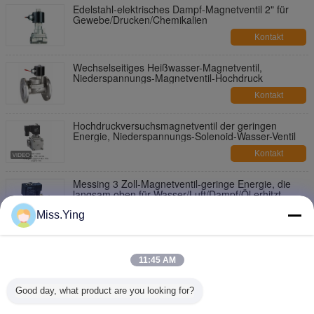
Edelstahl-elektrisches Dampf-Magnetventil 2" für
Gewebe/Drucken/Chemikalien
Kontakt
Wechselseitiges Heißwasser-Magnetventil,
Niederspannungs-Magnetventil-Hochdruck
Kontakt
Hochdruckversuchsmagnetventil der geringen
Energie, Niederspannungs-Solenoid-Wasser-Ventil
Kontakt
Messing 3 Zoll-Magnetventil-geringe Energie, die
langsam oben für Wasser/Luft/Dampf/Öl erhitzt
Kontakt
Miss.Ying
Zoll-schloss hilfsgesteuertes elektrisches
Magnetventil des Messing-1/2 normalerweise
11:45 AM
DC24V/12V
Kontakt
Good day, what product are you looking for?
Plastikmagnetventil für Gardon-Bewässerung,
elektrische Berieselungsanlagen-Ventil-