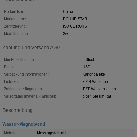
Herkunftsort:
China
Markenname:
ROUND STAR
Zertifizierung:
ISO CE ROHS
Modellnummer:
2w
Zahlung und Versand AGB
Min Bestellmenge:
5 Stück
Preis:
USD
Verpackung Informationen:
Kartonpalette
Lieferzeit:
3~14 Werktage
Zahlungsbedingungen:
T / T, Western Union
Versorgungsmaterial-Fähigkeit:
bitten Sie um Rat
Beschreibung
Wasser-Magnetventil
Material:
Messingedelstahl