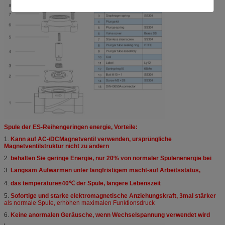
Spule der ES-Reihengeringen energie, Vorteile:
1.
Kann auf AC-/DCMagnetventil verwenden, ursprüngliche
Magnetventilstruktur nicht zu ändern
2.
behalten Sie geringe Energie, nur 20% von normaler Spulenenergie bei
3.
Langsam Aufwärmen unter langfristigem macht-auf Arbeitsstatus,
4.
das temperature≤40℃ der Spule, längere Lebenszeit
5.
Sofortige und starke elektromagnetische Anziehungskraft, 3mal stärker
als normale Spule, erhöhen maximalen Funktionsdruck
6.
Keine anormalen Geräusche, wenn Wechselspannung verwendet wird