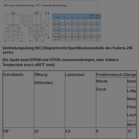
Verbindungs2weg (NC) Magnetventil-Spezifikationstabelle des Fadens 2W-
series
(Es-Spule kann EPDM und VITON zusammenbringen, aber mittlere
Temperatur muss ≤80℃ sein)
Schnittstelle
Öffnung
Lebenslauf
Funktionsdruck (Stange)
Minute
Maxima
(Millimeter)
Druck
Luftga
Wasse
Flüssig
Leichtö
Wechs
〃
3/8
16
4,8
0
10