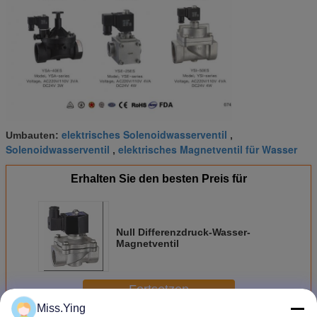
elektrisches Solenoidwasserventil
Umbauten:
,
Solenoidwasserventil
elektrisches Magnetventil für Wasser
,
Erhalten Sie den besten Preis für
Null Differenzdruck-Wasser-
Magnetventil
Fortsetzen
Miss.Ying