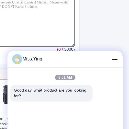
(
0
/ 3000)
Miss.Ying
8:51 AM
Good day, what product are you looking 
for?
Weise unmittelbares
mittelbares 1/8"
1/8" des 1.5mm
ssingmagnetventil,
normalerweise