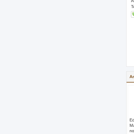
A
T
A
Ed
Ma
no