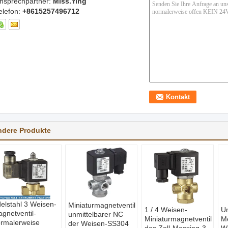
nsprechpartner:
Miss.Ying
elefon:
+8615257496712
ndere Produkte
elstahl 3 Weisen-
Miniaturmagnetventil
1 / 4 Weisen-
Un
gnetventil-
unmittelbarer NC
Miniaturmagnetventil
Me
rmalerweise
der Weisen-SS304