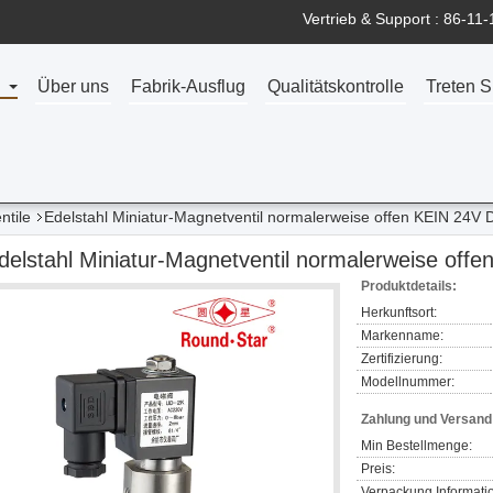
Vertrieb & Support :
86-11-
Über uns
Fabrik-Ausflug
Qualitätskontrolle
Treten S
ntile
Edelstahl Miniatur-Magnetventil normalerweise offen KEIN 24
delstahl Miniatur-Magnetventil normalerweise of
Produktdetails:
Herkunftsort:
Markenname:
Zertifizierung:
Modellnummer:
Zahlung und Versan
Min Bestellmenge:
Preis:
Verpackung Informati