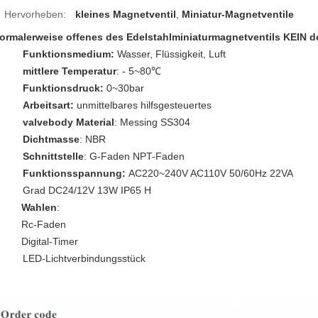
Hervorheben:
kleines Magnetventil
,
Miniatur-Magnetventile
ormalerweise offenes des Edelstahlminiaturmagnetventils KEIN d
Funktionsmedium:
Wasser, Flüssigkeit, Luft
mittlere Temperatur
: - 5~80℃
Funktionsdruck:
0~30bar
Arbeitsart:
unmittelbares hilfsgesteuertes
valvebody Material
: Messing SS304
Dichtmasse
: NBR
Schnittstelle
: G-Faden NPT-Faden
Funktionsspannung:
AC220~240V AC110V 50/60Hz 22VA
Grad DC24/12V 13W IP65 H
Wahlen
:
Rc-Faden
igital-Timer
LED-Lichtverbindungsstück