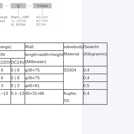
tange)
Maß
valvebody
Gewicht
Material
(Kilogramm)
IN
length×width×height
(Millimeter)
C220V
DC24V
 8
0 | 8
φ36×75
SS304
0,4
 8
0 | 8
φ36×75
0,4
 3
0 | 3
φ45×81
0,5
1~13
0.1~13
45×31×86
Kupfer,
0,4
SS