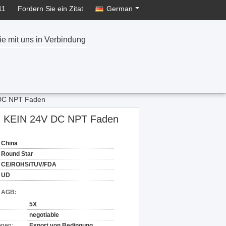
11
Fordern Sie ein Zitat
German
ie mit uns in Verbindung
V DC NPT Faden
fen KEIN 24V DC NPT Faden
China
Round Star
CE/ROHS/TUV/FDA
UD
d AGB:
5X
negotiable
onen:
Export von Bedingung