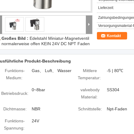
Lieferzeit:
Zahlungsbedingunge
Versorgungsmaterial-F
Kontakt
Großes Bild :
Edelstahl Miniatur-Magnetventil
normalerweise offen KEIN 24V DC NPT Faden
usführliche Produkt-Beschreibung
Funktions-
Gas、 Luft、 Wasser
Mittlere
-5 | 80℃
Medium:
Temperatur:
0~8bar
valvebody
SS304
Betriebsdruck:
Material:
Dichtmasse:
NBR
Schnittstelle:
Npt-Faden
Funktions-
24V
Spannung: