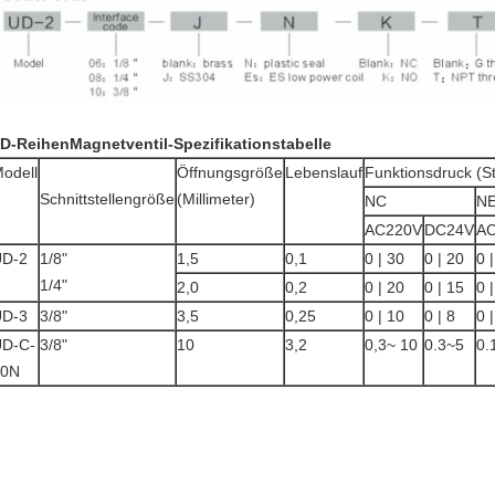
D-ReihenMagnetventil-Spezifikationstabelle
odell
Öffnungsgröße
Lebenslauf
Funktionsdruck (S
Schnittstellengröße
(Millimeter)
NC
NE
AC220V
DC24V
A
UD-2
1/8"
1,5
0,1
0 | 30
0 | 20
0 |
1/4"
2,0
0,2
0 | 20
0 | 15
0 |
UD-3
3/8"
3,5
0,25
0 | 10
0 | 8
0 |
D-C-
3/8"
10
3,2
0,3~ 10
0.3~5
0.
10N