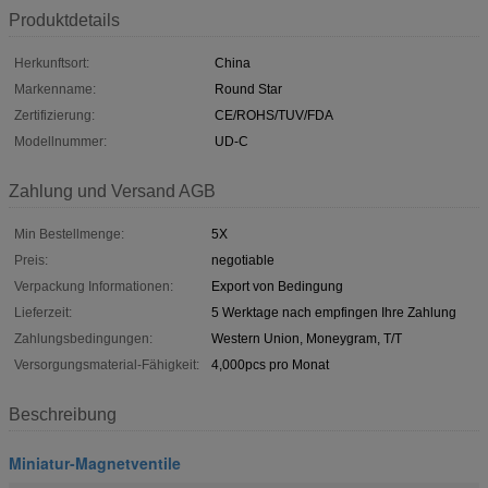
Produktdetails
Herkunftsort:
China
Markenname:
Round Star
Zertifizierung:
CE/ROHS/TUV/FDA
Modellnummer:
UD-C
Zahlung und Versand AGB
Min Bestellmenge:
5X
Preis:
negotiable
Verpackung Informationen:
Export von Bedingung
Lieferzeit:
5 Werktage nach empfingen Ihre Zahlung
Zahlungsbedingungen:
Western Union, Moneygram, T/T
Versorgungsmaterial-Fähigkeit:
4,000pcs pro Monat
Beschreibung
Miniatur-Magnetventile