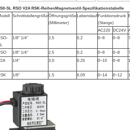
S0-SL RSO V2A RSK-ReihenMagnetventil-Spezifikationstabelle
odell
Schnittstellengröße
Öffnungsgröße
Lebenslauf
Funktionsdruck
(Millimeter)
(Stange)
AC220
DC24V
RSO-
1/8" 1/4"
2,5
0,2
0~8
0~8
SL
RSO
1/8" 1/4"
2,5
0,2
0~8
0~8
V2A
1/4"
3,0
0,25
0~10
0~8
RSK
1/8"
1,5
0,09
0~14
0~12