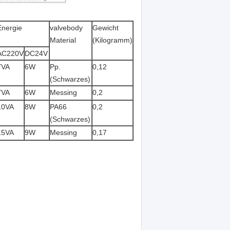
Energie
valvebody
Gewicht
Material
(Kilogramm)
AC220V
DC24V
7VA
6W
Pp.
0,12
(Schwarzes)
7VA
6W
Messing
0,2
10VA
8W
PA66
0,2
(Schwarzes)
15VA
9W
Messing
0,17