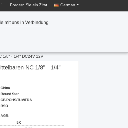
11
Fordern Sie ein Zitat
German
ie mit uns in Verbindung
C 1/8" - 1/4" DC24V 12V
ttelbaren NC 1/8" - 1/4"
China
Round Star
CE/ROHS/TUV/FDA
RSO
d AGB:
5X