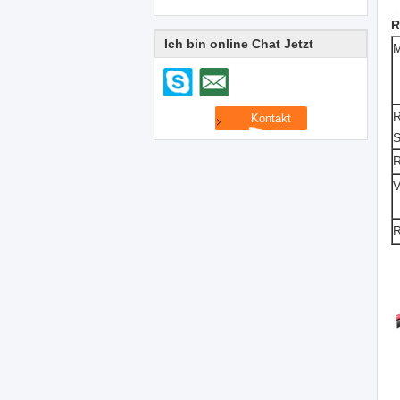
R
Ich bin online Chat Jetzt
M