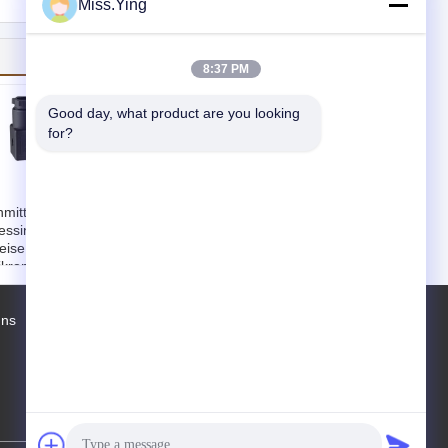
Miss.Ying
8:37 PM
Good day, what product are you looking 
for?
Weise unmittelbares
mittelbares 1/8"
1/8" des 1.5mm
ssingmagnetventil,
normalerweise
eise der 2.5MM
offene
kromagnetventil-3
Miniaturmagnetventil-
unktions-
3 - 1/4"
edium:
Wasser
Funktions-
uns
ttlere
Fabrik Tour
Kontakte
Sitemap
Medium:
Liquid
emperatur:
-10 |
Mittlere
20℃
Temperatur:
-10 |
etriebsdruck:
0-
111
120℃
bar
sales1@fluid-valve.com
Betriebsdruck:
0-
alvebody
15bar
terial:
Messing
valvebody