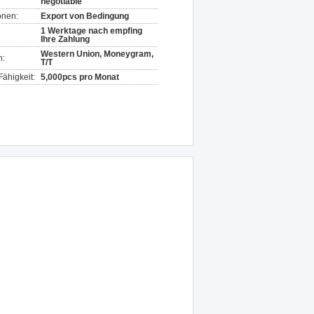
negotiable
onen:
Export von Bedingung
1 Werktage nach empfing
Ihre Zahlung
Western Union, Moneygram,
n:
T/T
ähigkeit:
5,000pcs pro Monat