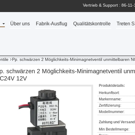
Vertrieb & Support :
86-11-
Über uns
Fabrik-Ausflug
Qualitätskontrolle
Treten S
ntile
Pp. schwärzen 2 Möglichkeits-Minimagnetventil unmittelbaren N
p. schwärzen 2 Möglichkeits-Minimagnetventil unmi
C24V 12V
Produktdetails:
Herkunftsort:
Markenname:
Zertifizierung:
Modellnummer:
Zahlung und Versan
Min Bestellmenge: