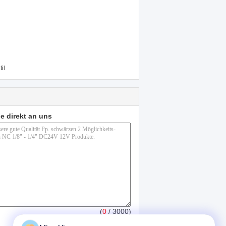
il
e direkt an uns
(
0
/ 3000)