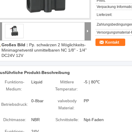
Preis:
Verpackung Informati
Lieferzeit:
Zahlungsbedingunge
Versorgungsmaterial-F
Kontakt
Großes Bild :
Pp. schwärzen 2 Möglichkeits-
Minimagnetventil unmittelbaren NC 1/8" - 1/4"
DC24V 12V
usführliche Produkt-Beschreibung
Funktions-
Liquid
Mittlere
-5 | 80℃
Medium:
Temperatur:
0-8bar
valvebody
PP
Betriebsdruck:
Material:
Dichtmasse:
NBR
Schnittstelle:
Npt-Faden
Funktions-
24V