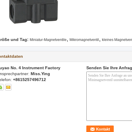
,
,
röße und Tag:
Miniatur-Magnetventile
Mikromagnetventil
kleines Magnetvent
ontaktdaten
uyao No. 4 Instrument Factory
Senden Sie Ihre Anfrag
nsprechpartner:
Miss.Ying
elefon:
+8615257496712