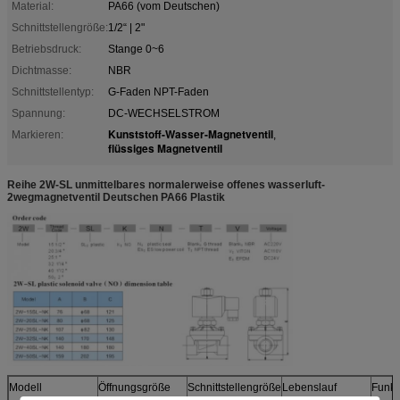
Material:
PA66 (vom Deutschen)
Schnittstellengröße:
1/2“ | 2"
Betriebsdruck:
Stange 0~6
Dichtmasse:
NBR
Schnittstellentyp:
G-Faden NPT-Faden
Spannung:
DC-WECHSELSTROM
Kunststoff-Wasser-Magnetventil
Markieren:
,
flüssiges Magnetventil
Reihe 2W-SL unmittelbares normalerweise offenes wasserluft-
2wegmagnetventil Deutschen PA66 Plastik
Modell
Öffnungsgröße
Schnittstellengröße
Lebenslauf
Funkt