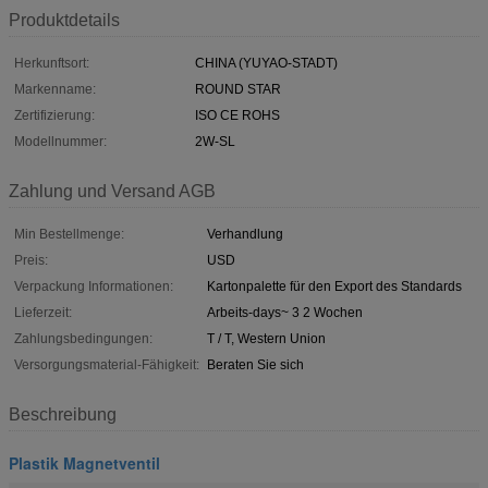
Produktdetails
Herkunftsort:
CHINA (YUYAO-STADT)
Markenname:
ROUND STAR
Zertifizierung:
ISO CE ROHS
Modellnummer:
2W-SL
Zahlung und Versand AGB
Min Bestellmenge:
Verhandlung
Preis:
USD
Verpackung Informationen:
Kartonpalette für den Export des Standards
Lieferzeit:
Arbeits-days~ 3 2 Wochen
Zahlungsbedingungen:
T / T, Western Union
Versorgungsmaterial-Fähigkeit:
Beraten Sie sich
Beschreibung
Plastik Magnetventil