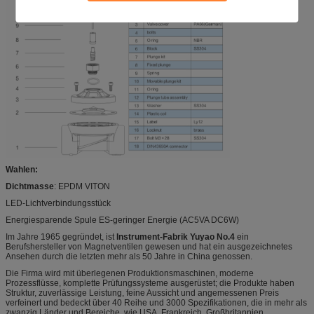
Wahlen:
Dichtmasse
: EPDM VITON
LED-Lichtverbindungsstück
Energiesparende Spule ES-geringer Energie (AC5VA DC6W)
Im Jahre 1965 gegründet, ist
Instrument-Fabrik Yuyao No.4
ein
Berufshersteller von Magnetventilen gewesen und hat ein ausgezeichnetes
Ansehen durch die letzten mehr als 50 Jahre in China genossen.
Die Firma wird mit überlegenen Produktionsmaschinen, moderne
Prozessflüsse, komplette Prüfungssysteme ausgerüstet; die Produkte haben
Struktur, zuverlässige Leistung, feine Aussicht und angemessenen Preis
verfeinert und bedeckt über 40 Reihe und 3000 Spezifikationen, die in mehr als
zwanzig Länder und Bereiche, wie USA, Frankreich, Großbritannien,