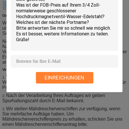
Garantie: Große Qualitäts-Produkte
Wir stehen hinter der Qualität unserer Produkte 100%. Alle
unsere Einzelteile kommen mit einer Garantie, Ihnen einen
Seelenfriedenn zu geben.
Neues garantiert: Alle unsere Einzelteile sind im
NAGELNEUEN Zustand in Soem oder im ursprünglichen
Verpacken. Aufträge werden sorgfältig verpackt, um sich Ihrer
Einzelteile zu vergewissern, in perfekter Zustand
anzukommen.
Verschiffen-Ausdrücke:
Wir versenden die meisten Aufträge innerhalb des 1-3
EINREICHUNGEN
1.
Werktages, nachdem wir Ihre Zahlung empfangen haben (für
Probe).
Nach der Verarbeitung Ihres Auftrages wir geben
2.
Spurhaltungszahl durch E-Mail bekannt.
Wir stellen Mähdrescherverschiffen zur verfügung, wenn
3.
Sie mehrfache Aufträge haben. Um
Mähdrescherverschiffenpreis zu erhalten, schicken Sie uns
einen Mähdrescherverschiffenantrag bitte.