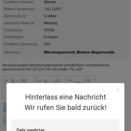
Funktions-Medium:
Wasser
Mittlere Temperatur:
-10 | 120℃
Betriebsdruck:
0-16bar
valvebody Material:
Messing
Dichtmasse:
VITON
Schnittstelle:
G-Faden
Funktions-Spannung:
24V
Mikromagnetventil
Miniatur-Magnetventile
Markieren:
,
Messing2wegart Miniaturmagnetventil unmittelbarer normalerweise
geschlossener NC DC12V 24V der platte YSL-028
Hinterlass eine Nachricht
Wir rufen Sie bald zurück!