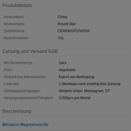
Produktdetails
Herkunftsort:
China
Markenname:
Round Star
Zertifizierung:
CE/ROHS/TUV/FDA
Modellnummer:
YSL
Zahlung und Versand AGB
Min Bestellmenge:
1pcs
Preis:
negotiable
Verpackung Informationen:
Export von Bedingung
Lieferzeit:
1 Werktage nach empfing Ihre Zahlung
Zahlungsbedingungen:
Western Union, Moneygram, T/T
Versorgungsmaterial-Fähigkeit:
3,000pcs pro Monat
Beschreibung
Miniatur-Magnetventile