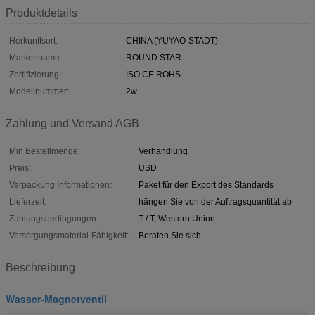
Produktdetails
Herkunftsort:
CHINA (YUYAO-STADT)
Markenname:
ROUND STAR
Zertifizierung:
ISO CE ROHS
Modellnummer:
2w
Zahlung und Versand AGB
Min Bestellmenge:
Verhandlung
Preis:
USD
Verpackung Informationen:
Paket für den Export des Standards
Lieferzeit:
hängen Sie von der Auftragsquantität ab
Zahlungsbedingungen:
T / T, Western Union
Versorgungsmaterial-Fähigkeit:
Beraten Sie sich
Beschreibung
Wasser-Magnetventil