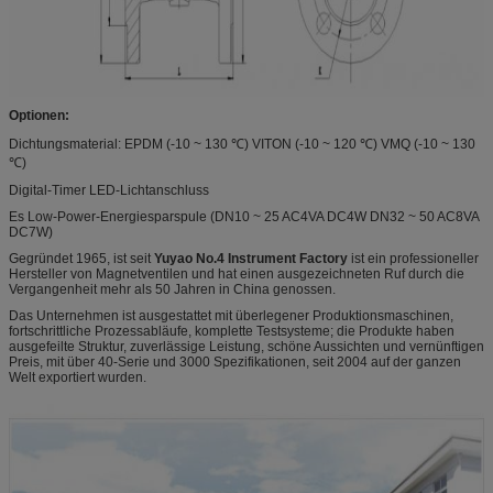
Optionen:
Dichtungsmaterial: EPDM (-10 ~ 130 ℃) VITON (-10 ~ 120 ℃) ​​VMQ (-10 ~ 130
℃)
Digital-Timer LED-Lichtanschluss
Es Low-Power-Energiesparspule (DN10 ~ 25 AC4VA DC4W DN32 ~ 50 AC8VA
DC7W)
Gegründet 1965,
ist seit
Yuyao No.4 Instrument Factory
ist
ein professioneller
Hersteller von Magnetventilen und hat einen ausgezeichneten Ruf durch die
Vergangenheit mehr als 50 Jahren in China genossen.
Das Unternehmen ist ausgestattet mit überlegener Produktionsmaschinen,
fortschrittliche Prozessabläufe, komplette Testsysteme; die Produkte haben
ausgefeilte Struktur, zuverlässige Leistung, schöne Aussichten und vernünftigen
Preis, mit über 40-Serie und 3000 Spezifikationen, seit 2004 auf der ganzen
Welt exportiert wurden.