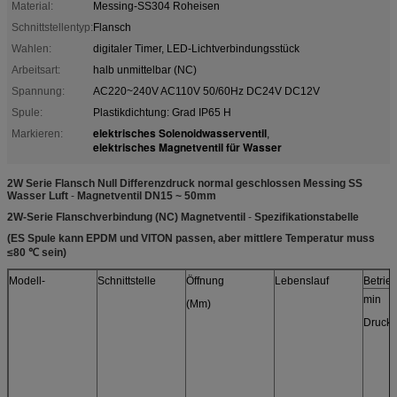
Material:
Messing-SS304 Roheisen
Schnittstellentyp:
Flansch
Wahlen:
digitaler Timer, LED-Lichtverbindungsstück
Arbeitsart:
halb unmittelbar (NC)
Spannung:
AC220~240V AC110V 50/60Hz DC24V DC12V
Spule:
Plastikdichtung: Grad IP65 H
elektrisches Solenoidwasserventil
Markieren:
,
elektrisches Magnetventil für Wasser
2W Serie Flansch Null Differenzdruck normal geschlossen Messing SS
Wasser Luft
-
Magnetventil DN15 ~ 50mm
2W-Serie Flanschverbindung (NC) Magnetventil
-
Spezifikationstabelle
(ES Spule kann EPDM und VITON passen, aber mittlere Temperatur muss
≤80 ℃ sein)
Modell-
Schnittstelle
Öffnung
Lebenslauf
Betrie
min
(Mm)
Druck