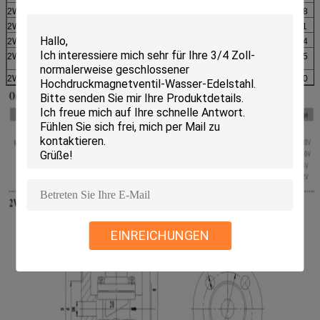
2W-32FN
32
140
140
198
2W-40FN
40
150
150
211
2W-50FN
50
186
165
234
2W-40CFN
40
165
150
215
2W-50CFN
50
195
165
240
EINREICHUNGEN