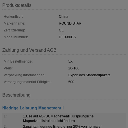
Produktdetails
Herkunftsort:
China
Markenname:
ROUND STAR
Zertifizierung:
CE
Modellnummer:
DFD-80ES
Zahlung und Versand AGB
Min Bestellmenge:
5X
Preis:
20-100
Verpackung Informationen:
Export des Standardpakets
Versorgungsmaterial-Fähigkeit:
500
Beschreibung
Niedrige Leistung Magnetventil
1:
1.Use auf AC-/DCMagnetventil, ursprüngliche
Magnetventilstruktur nicht ändern
2:
2.maintain geringe Energie, nur 20% von normaler