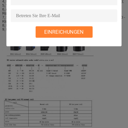
4, Lochdurchmesser: 1/32 (spezifische Modelle beziehen sich die auf Tabelle);
5, Verbindungsfadendurchmesser: 1/8 NPT-Standard;
6, der elektrische Verbindungsdurchmesser: Explosionssichere
Rohrverbindung 1/2NPT;
7, Schutzklasse (UL- u. CSA-Bescheinigung): Klasse I, Div. 1, Gruppe C und D -
Klasse II, Div. 1, Gruppen E, F und G; Div. 2, Gruppen C, D, E, F und G;
8, Leben: ≥500 Millionmal, abhängig von der Anwendung und der Wartung;
9, Einheitsproduktgewicht: 0.3KG.
EINREICHUNGEN