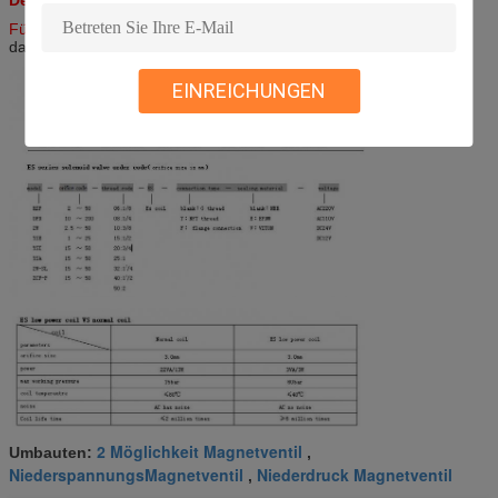
Für das Ventil unter Verwendung ES-Spule, müssen Sie merken,
dass die mittlere Temperatur nicht mehr
als 80 Grad sein sollte
EINREICHUNGEN
2 Möglichkeit Magnetventil
Umbauten:
,
NiederspannungsMagnetventil
Niederdruck Magnetventil
,