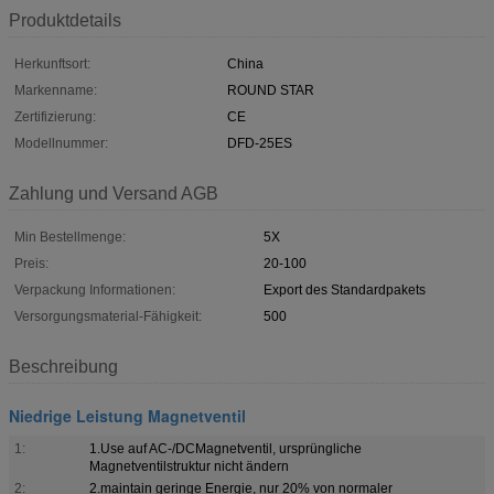
Produktdetails
Herkunftsort:
China
Markenname:
ROUND STAR
Zertifizierung:
CE
Modellnummer:
DFD-25ES
Zahlung und Versand AGB
Min Bestellmenge:
5X
Preis:
20-100
Verpackung Informationen:
Export des Standardpakets
Versorgungsmaterial-Fähigkeit:
500
Beschreibung
Niedrige Leistung Magnetventil
1:
1.Use auf AC-/DCMagnetventil, ursprüngliche
Magnetventilstruktur nicht ändern
2:
2.maintain geringe Energie, nur 20% von normaler