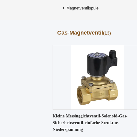
Magnetventilspule
Gas-Magnetventil
(13)
Kleine Messinggichtventil-Solenoid-Gas-
Sicherheitsventil-einfache Struktur-
Niederspannung