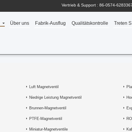
Vertrieb & Support :
86-0574-628336
Über uns
Fabrik-Ausflug
Qualitätskontrolle
Treten S
Luft Magnetventil
Pla
Niedrige Leistung Magnetventil
Ho
Brunnen-Magnetventil
Exp
PTFE-Magnetventil
RO
Miniatur-Magnetventile
Kaf