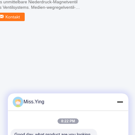
s unmittelbare Niederdruck-Magnetventil
s Ventilsystems. Medien-wegregelventil-
fendichtung, ...
Kontakt
Miss.Ying
8:22 PM
Good day, what product are you looking 