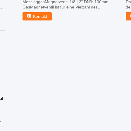
MessinggasMagnetventil 1/8 | 2" DN3~100mm
Da
GasMagnetventil ist für eine Vielzahl des
de
Gasstadtgases, ...
Ha
Kontakt
il
,
.